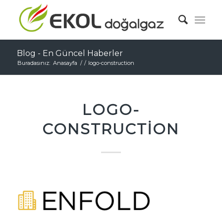
Blog - En Güncel Haberler
Buradasınız:
Anasayfa
/
/
logo-construction
LOGO-
CONSTRUCTION