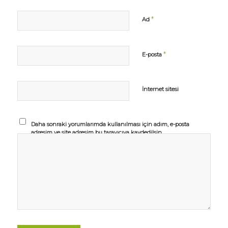
*
Ad
*
E-posta
İnternet sitesi
Daha sonraki yorumlarımda kullanılması için adım, e-posta
adresim ve site adresim bu tarayıcıya kaydedilsin.