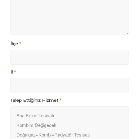
İlçe
*
İl
*
Talep Ettiğiniz Hizmet
*