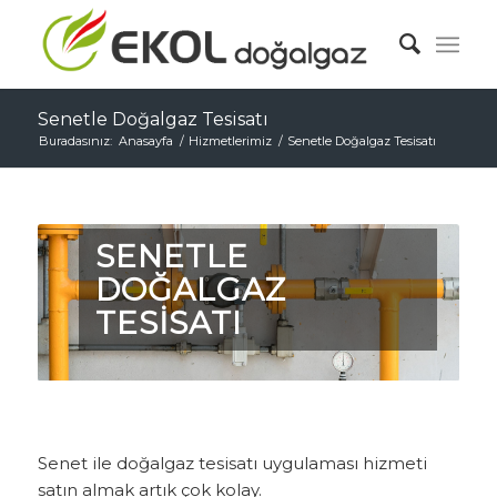
Senetle Doğalgaz Tesisatı
Buradasınız:
Anasayfa
/
Hizmetlerimiz
/
Senetle Doğalgaz Tesisatı
SENETLE
DOĞALGAZ
TESİSATI
Senet ile doğalgaz tesisatı uygulaması hizmeti
satın almak artık çok kolay.